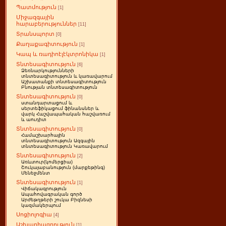
Պատմություն
[1]
Միջազգային
հարաբերություններ
[11]
Տրանսպորտ
[0]
Քաղաքագիտություն
[1]
Կապ և ռադիոէլէկտրոնիկա
[1]
Տնտեսագիտություն
[6]
Ձեռնարկությունների
տնտեսագիտություն և կառավարում
Աշխատանքի տնտեսագիտություն
Բնության տնտեսագիտություն
Տնտեսագիտություն
[0]
ստանդարտացում և
սերտեֆիկացում ֆինանսներ և
վարկ Հաշվապահական հաշվառում
և աուդիտ
Տնտեսագիտություն
[0]
Համաշխարհային
տնտեսագիտություն Ազգային
տնտեսագիտություն Կառավարում
Տնտեսագիտություն
[2]
Առևտուր(կոմերցիա)
Շուկայաբանություն (մարքեթինգ)
Մենեջմենտ
Տնտեսագիտություն
[1]
Վիճակագրություն
Ապահովագրական գործ
Արժեթղթերի շուկա Բիզնեսի
կազմակերպում
Սոցիոլոգիա
[4]
Աշխարհագրություն
[1]