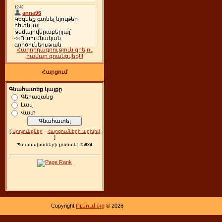
Հաղորդագրություն գրելու
համար գրանցվեք!!!
Հարցում
Գնահատեք կայքը
Գերազանց
Լավ
Վատ
[
·
Արդյունքներ
Հարցումների արխիվ
]
Պատասխաների քանակ:
15824
Copyright
Ուսում.org
© 2026