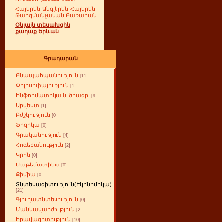
Հայերեն-Անգլերեն-Հայերեն
Թարգմանչական Բառարան
Օնլայն տեսախցիկ
քաղաք Երևան
Գրադարան
Բնապահպանություն
[11]
Փիլիսոփայություն
[1]
Ինֆորմատիկա և ծրագր.
[9]
Արվեստ
[1]
Բժշկություն
[0]
Ֆիզիկա
[0]
Գրականություն
[4]
Հոգեբանություն
[2]
Կրոն
[0]
Մաթեմատիկա
[0]
Քիմիա
[0]
Տնտեսագիտություն(Էկոնոմիկա)
[21]
Գյուղատնտեսություն
[0]
Մանկավարժություն
[2]
Իրավագիտություն
[10]