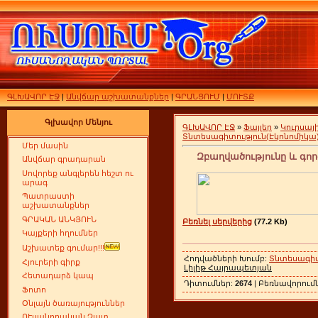
ԳԼԽԱՎՈՐ ԷՋ
|
Անվճար աշխատանքներ
|
ԳՐԱՆՑՈՒՄ
|
ՄՈՒՏՔ
Գլխավոր Մենյու
ԳԼԽԱՎՈՐ ԷՋ
»
Ֆայլեր
»
Կուրսա
Տնտեսագիտություն(Էկոնոմիկա
Մեր մասին
Զբաղվածությունը և գոր
Անվճար գրադարան
Սովորեք անգլերեն հեշտ ու
արագ
Պատրաստի
աշխատանքներ
ԳՐԱԿԱՆ ԱՆԿՅՈՒՆ
Բեռնել սերվերից
(77.2 Kb)
Կայքերի հղումներ
Աշխատեք գումար!!!
Հոդվածների Խումբ:
Տնտեսագիտ
Հյուրերի գիրք
Լիլիթ Հայրապետյան
Հետադարձ կապ
Դիտումներ:
2674
| Բեռնավորում
Ֆոտո
Օնլայն ծառայություններ
ՈՒսանողական Չատ