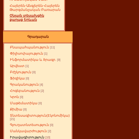
Հայերեն-Անգլերեն-Հայերեն
Թարգմանչական Բառարան
Օնլայն տեսախցիկ
քաղաք Երևան
Գրադարան
Բնապահպանություն
[11]
Փիլիսոփայություն
[1]
Ինֆորմատիկա և ծրագր.
[9]
Արվեստ
[1]
Բժշկություն
[0]
Ֆիզիկա
[0]
Գրականություն
[4]
Հոգեբանություն
[2]
Կրոն
[0]
Մաթեմատիկա
[0]
Քիմիա
[0]
Տնտեսագիտություն(Էկոնոմիկա)
[21]
Գյուղատնտեսություն
[0]
Մանկավարժություն
[2]
Իրավագիտություն
[10]