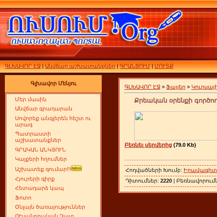
ԳԼԽԱՎՈՐ ԷՋ
|
Անվճար աշխատանքներ
|
ԳՐԱՆՑՈՒՄ
|
ՄՈՒՏՔ
Գլխավոր Մենյու
ԳԼԽԱՎՈՐ ԷՋ
»
Ֆայլեր
»
Կուրսա
Մեր մասին
Քրեական օրենքի գործո
Անվճար գրադարան
Սովորեք անգլերեն հեշտ ու
արագ
Պատրաստի
աշխատանքներ
Բեռնել սերվերից
(79.0 Kb)
ԳՐԱԿԱՆ ԱՆԿՅՈՒՆ
Կայքերի հղումներ
Աշխատեք գումար!!!
Հոդվածների Խումբ:
Իրավագիտո
Հյուրերի գիրք
Դիտումներ:
2220
| Բեռնավորում
Հետադարձ կապ
Ֆոտո
Օնլայն ծառայություններ
ՈՒսանողական Չատ