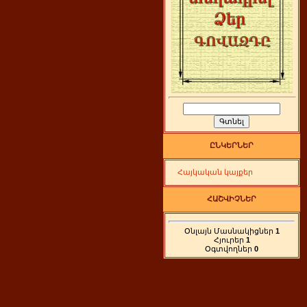
ԸՆԿԵՐՆԵՐ
Հայկական կայքեր
ՀԱՇՎԻՉՆԵՐ
Օնլայն Մասնակիցներ
1
Հյուրեր
1
Օգտվողներ
0