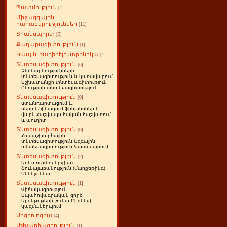
Պատմություն
[1]
Միջազգային
հարաբերություններ
[11]
Տրանսպորտ
[0]
Քաղաքագիտություն
[1]
Կապ և ռադիոէլէկտրոնիկա
[1]
Տնտեսագիտություն
[6]
Ձեռնարկությունների
տնտեսագիտություն և կառավարում
Աշխատանքի տնտեսագիտություն
Բնության տնտեսագիտություն
Տնտեսագիտություն
[0]
ստանդարտացում և
սերտեֆիկացում ֆինանսներ և
վարկ Հաշվապահական հաշվառում
և աուդիտ
Տնտեսագիտություն
[0]
Համաշխարհային
տնտեսագիտություն Ազգային
տնտեսագիտություն Կառավարում
Տնտեսագիտություն
[2]
Առևտուր(կոմերցիա)
Շուկայաբանություն (մարքեթինգ)
Մենեջմենտ
Տնտեսագիտություն
[1]
Վիճակագրություն
Ապահովագրական գործ
Արժեթղթերի շուկա Բիզնեսի
կազմակերպում
Սոցիոլոգիա
[4]
Աշխարհագրություն
[1]