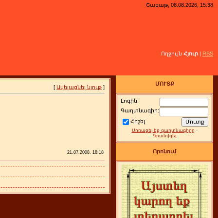
Շաբաթ, 08.08.2026, 15:38
Ողջույն
Հյուր
|
RSS
ՄՈՒՏՔ
[
Ավելացնել նյութ
]
Լոգին:
Գաղտնագիր:
Հիշել
Մոռացել եք գաղտնագիրը
·
Գրանվցել
Որոնում
21.07.2008, 18:18