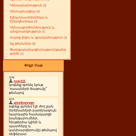
Կենսաբանություն
[0]
Մետալուրգիա
[0]
Էլեկտրատեխնիկա և
էներգետիկա
[3]
Կենսագործունեություն և
անվտանգություն
[1]
Հայոց լեզու և գրականություն
[2]
Այլ թեմաներ
[6]
Թանգարանագիտություն(թանգ.
գործ)
[1]
Փոքր Չաթ