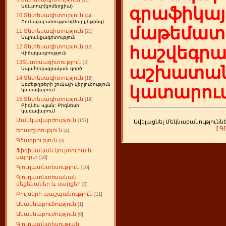
[11]
Առևտուր(կոմերցիա)
գրաֆիկայ
10.Տնտեսագիտություն
[44]
Շուկայաբանություն(Մարքեթինգ)
մաթեմատի
11.Տնտեսագիտություն
[21]
Ապրանքագիտություն
12.Տնտեսագիտություն
հաշվեգր
[12]
Վիճակագրություն
13Տնտեսագիտություն
[3]
աշխատան
Ապահովագրական գործ
14.Տնտեսագիտություն
[16]
Առժեթղթերի շուկայի վերլուծություն
կատարում
կառավարում
15.Տնտեսագիտություն
[19]
Բիզնես պլան: Բիզնեսի
կառավարում
Մանկավարժություն
[157]
Ավելացնել Մեկնաբանությունն
[
Գ
Երաժշտություն
[4]
Գծագրություն
[0]
Ֆիզիկական կուլտուրա և
սպորտ
[10]
Գյուղատնտեսություն
[10]
Գյուղատնտեսական
մեքենաներ և սարքեր
[0]
Բույսերի պաշպանություն
[11]
Անասնաբուծություն
[1]
Անասնաբուժություն
[0]
Գյուղատնտեսության