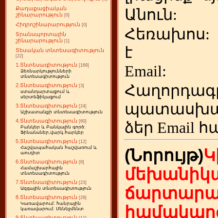
Քաղաքացիական
Անուն:
շինարարություն
[0]
Հիդրոշինարարություն
[0]
Հեռախոս
Տրանսպորտային
շինարարություն
[1]
է
Տեսական տնտեսագիտություն
[22]
1.Տնտեսագիտություն
Emai
[169]
Ձեռնարկությունների
տնտեսագիտություն
Հաղորդագ
2.Տնտեսագիտություն
[3]
ստանդարտացում և
սերտեֆիկացում
պատասխա
3.Տնտեսագիտություն
[24]
Աշխատանքի տնտեսագիտություն
4.Տնտեսագիտություն
[60]
ձեր
Email հ
Բանկեր և Բանկային գործ:
Ֆինանսներ,վարկ,հարկեր
5.Տնտեսագիտություն
[12]
Հաշվապահական հաշվառում և
(Նորույթ)
Կ
աուդիտ
6.Տնտեսագիտություն
[8]
մեխանիկա
Համաշխարհային
տնտեսագիտություն
7.Տնտեսագիտություն
[23]
ճարտարա
Ազգային տնտեսագիտություն
8.Տնտեսագիտություն
[29]
Կառավարում: հանրային
համակարգ
կառավարում: Մենեջմենտ
9.Տնտեսագիտություն