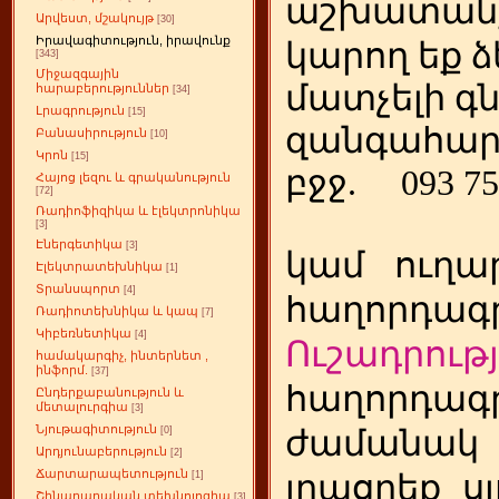
աշխատանք
Արվեստ, մշակույթ
[30]
Իրավագիտություն, իրավունք
կարող եք ձ
[343]
Միջազգային
մատչելի գ
հարաբերություններ
[34]
Լրագրություն
[15]
զանգահար
Բանասիրություն
[10]
Կրոն
[15]
բջջ.
093 75
Հայոց լեզու և գրականություն
[72]
Ռադիոֆիզիկա և էլեկտրոնիկա
[3]
Էներգետիկա
[3]
կամ
ուղա
Էլեկտրատեխնիկա
[1]
Տրանսպորտ
[4]
հաղորդագր
Ռադիոտեխնիկա և կապ
[7]
Կիբեռնետիկա
[4]
Ուշադրությ
համակարգիչ, ինտերնետ ,
ինֆորմ.
[37]
հաղորդագր
Ընդերքաբանություն և
մետալուրգիա
[3]
Նյութագիտություն
ժամանակ
[0]
Արդյունաբերություն
[2]
Ճարտարապետություն
լրացրեք
ս
[1]
Շինարարական տեխնոլոգիա
[3]