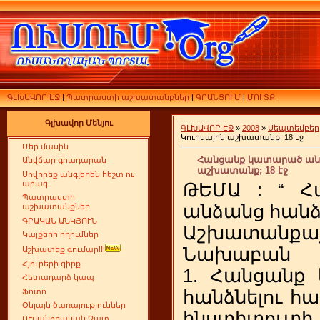
ԳԼԽԱՎՈՐ ԷՋ
|
Պատրաստի աշխատանքներ
|
ԳՐԱՆՑՈՒՄ
|
ՄՈՒՏՔ
Գլխավոր Մենյու
ԳԼԽԱՎՈՐ ԷՋ
»
2008
»
Սեպտեմբեր
Կուրսային աշխատանք; 18 էջ
Մեր մասին
Հանցանք կատարած անձա
Անվճար գրադարան
աշխատանք; 18 էջ
Սովորեք անգլերեն հեշտ ու
արագ
ԹԵՄԱ : “ 
Պատրաստի
անձանց հանձն
աշխատանքներ
ԳՐԱԿԱՆ ԱՆԿՅՈՒՆ
Աշխատանքայ
Կայքերի հղումներ
Նախաբան
Աշխատեք գումար!!!
Հյուրերի գիրք
1. Հանցանք
Հետադարձ կապ
Ֆոտո
հանձնելու հա
Օնլայն ծառայություններ
ինստիտո
ՈՒսանողական Չատ