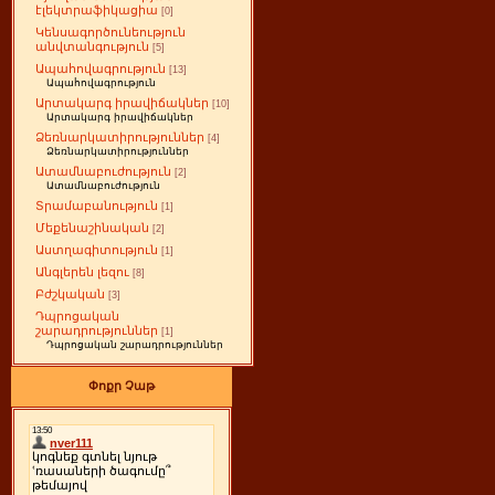
էլեկտրաֆիկացիա
[0]
Կենսագործունեություն
անվտանգություն
[5]
Ապահովագրություն
[13]
Ապահովագրություն
Արտակարգ իրավիճակներ
[10]
Արտակարգ իրավիճակներ
Ձեռնարկատիրություններ
[4]
Ձեռնարկատիրություններ
Ատամնաբուժություն
[2]
Ատամնաբուժություն
Տրամաբանություն
[1]
Մեքենաշինական
[2]
Աստղագիտություն
[1]
Անգլերեն լեզու
[8]
Բժշկական
[3]
Դպրոցական
շարադրություններ
[1]
Դպրոցական շարադրություններ
Փոքր Չաթ