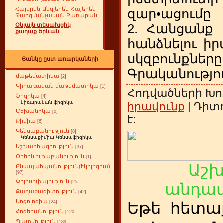
Հայերեն-Անգլերեն-Հայերեն
զար•ացումը
Թարգմանչական Բառարան
2. Հանցանք
Օնլայն տեսախցիկ
քաղաք Երևան
հանձնելու ի
սկզբունքները
Ցանկը ըստ առարկաների
Գրականությո
մաթեմատիկա
[2]
Կիրառական մաթեմատիկա
[1]
Հոդվածների Խո
ֆիզիկա
[4]
կիռարական ֆիզիկա
իրավունք
| Դիտո
Մեխանիկա
[0]
է:
Քիմիա
[6]
Կենսաբանություն
[8]
Կենսաքիմիա Կենսաֆիզիկա
Աշխարհագրություն
[37]
Օդերևութաբանություն
[1]
Աշ
Բնապահպանություն(էկոլոգիա)
[97]
Փիլիսոփայություն
[25]
անդամ
Քաղաքագիտություն
[42]
Սոցոլոգիա
[24]
Եթե
ետա
հ
Հոգեբանություն
[120]
Պատմություն
[189]