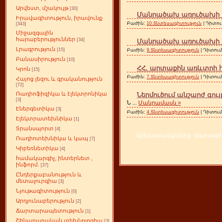
Արվեստ, մշակույթ
[30]
Մանրածախ առուծախի պ
Իրավագիտություն, իրավունք
Բաժին:
10.Տնտեսագիտություն
| Դիտու
[343]
Միջազգային
հարաբերություններ
[34]
Մանրածախ առուծախի պ
Լրագրություն
[15]
Բաժին:
9.Տնտեսագիտություն
| Դիտում
Բանասիրություն
[10]
ՀՀ. արտաքին առևտրի հա
Կրոն
[15]
Բաժին:
7.Տնտեսագիտություն
| Դիտում
Հայոց լեզու և գրականություն
[72]
Ռադիոֆիզիկա և էլեկտրոնիկա
Ներմուծում անշարժ գույ
[3]
Ն
...
Մանրամասն »
Էներգետիկա
[3]
Բաժին:
4.Տնտեսագիտություն
| Դիտում
Էլեկտրատեխնիկա
[1]
Տրանսպորտ
[4]
Աշխատանքները օգտագործ
Ռադիոտեխնիկա և կապ
[7]
Կիբեռնետիկա
[4]
համակարգիչ, ինտերնետ ,
ինֆորմ.
[37]
Ընդերքաբանություն և
մետալուրգիա
[3]
Նյութագիտություն
[0]
Արդյունաբերություն
[2]
Ճարտարապետություն
[1]
Շինարարական տեխնոլոգիա
[3]