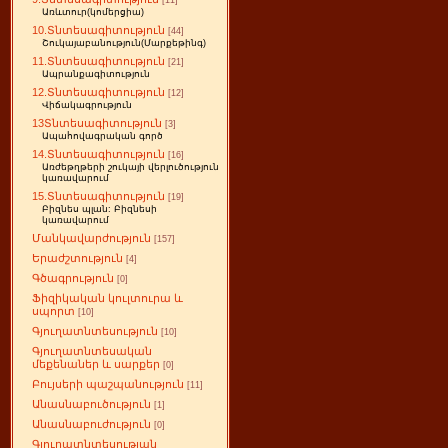
[11]
Առևտուր(կոմերցիա)
10.Տնտեսագիտություն
[44]
Շուկայաբանություն(Մարքեթինգ)
11.Տնտեսագիտություն
[21]
Ապրանքագիտություն
12.Տնտեսագիտություն
[12]
Վիճակագրություն
13Տնտեսագիտություն
[3]
Ապահովագրական գործ
14.Տնտեսագիտություն
[16]
Առժեթղթերի շուկայի վերլուծություն
կառավարում
15.Տնտեսագիտություն
[19]
Բիզնես պլան: Բիզնեսի
կառավարում
Մանկավարժություն
[157]
Երաժշտություն
[4]
Գծագրություն
[0]
Ֆիզիկական կուլտուրա և
սպորտ
[10]
Գյուղատնտեսություն
[10]
Գյուղատնտեսական
մեքենաներ և սարքեր
[0]
Բույսերի պաշպանություն
[11]
Անասնաբուծություն
[1]
Անասնաբուժություն
[0]
Գյուղատնտեսության