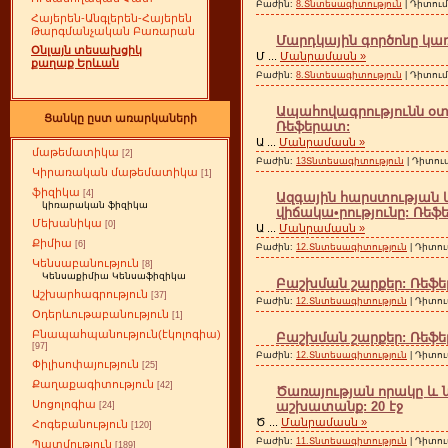
Բաժին:
8.Տնտեսագիտություն
| Դիտում
Հայերեն-Անգլերեն-Հայերեն
Թարգմանչական Բառարան
Մարդկային գործոնը կ
Օնլայն տեսախցիկ
Մ
...
Մանրամասն »
քաղաք Երևան
Բաժին:
8.Տնտեսագիտություն
| Դիտում
Ապահովագրությունն օտ
Ցանկը ըստ առարկաների
Ռեֆերատ:
Ա
...
Մանրամասն »
մաթեմատիկա
[2]
Բաժին:
13Տնտեսագիտություն
| Դիտու
Կիրառական մաթեմատիկա
[1]
ֆիզիկա
[4]
Ազգային հարստության 
կիռարական ֆիզիկա
վիճակա•րությունը: Ռեֆ
Մեխանիկա
[0]
Ա
...
Մանրամասն »
Քիմիա
[6]
Բաժին:
12.Տնտեսագիտություն
| Դիտու
Կենսաբանություն
[8]
Կենսաքիմիա Կենսաֆիզիկա
Բաշխման շարքեր: Ռեֆեր
Աշխարհագրություն
[37]
Բաժին:
12.Տնտեսագիտություն
| Դիտու
Օդերևութաբանություն
[1]
Բնապահպանություն(էկոլոգիա)
Բաշխման շարքեր: Ռեֆեր
[97]
Բաժին:
12.Տնտեսագիտություն
| Դիտու
Փիլիսոփայություն
[25]
Քաղաքագիտություն
[42]
Ծառայության որակը և ն
Սոցոլոգիա
աշխատանք: 20 էջ
[24]
Ծ
...
Մանրամասն »
Հոգեբանություն
[120]
Բաժին:
11.Տնտեսագիտություն
| Դիտու
Պատմություն
[189]