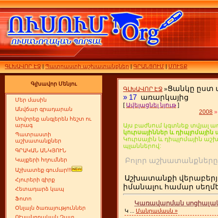
ԳԼԽԱՎՈՐ ԷՋ
|
Պատրաստի աշխատանքներ
|
ԳՐԱՆՑՈՒՄ
|
ՄՈՒՏՔ
Գլխավոր Մենյու
Ցանկը ըստ
ԳԼԽԱՎՈՐ ԷՋ
»
»
17
առարկայից
Մեր մասին
[
Ավելացնել նյութ
]
Անվճար գրադարան
2008
»
Սովորեք անգլերեն հեշտ ու
արագ
Այս բաժնում կգտնեք տվյալ ա
կուրսայիններ և դիպլոմայի
Պատրաստի
Կուրսային և դիպլոմային ա
աշխատանքներ
պլաններով:
ԳՐԱԿԱՆ ԱՆԿՅՈՒՆ
Բոլոր աշխատանքն
Կայքերի հղումներ
Աշխատեք գումար!!!
Աշխատանքի վերաբերյ
Հյուրերի գիրք
իմանալու համար սեղ
Հետադարձ կապ
Ֆոտո
Կառավարման սոցիալակա
Օնլայն ծառայություններ
Կ
...
Մանրամասն »
ՈՒսանողական Չատ