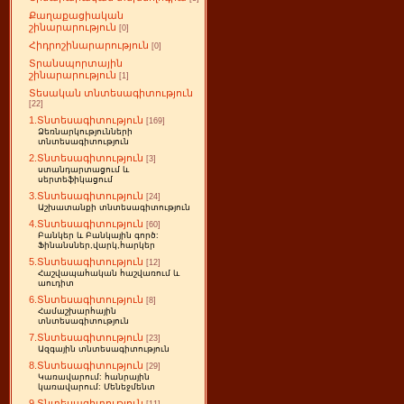
Քաղաքացիական
շինարարություն
[0]
Հիդրոշինարարություն
[0]
Տրանսպորտային
շինարարություն
[1]
Տեսական տնտեսագիտություն
[22]
1.Տնտեսագիտություն
[169]
Ձեռնարկությունների
տնտեսագիտություն
2.Տնտեսագիտություն
[3]
ստանդարտացում և
սերտեֆիկացում
3.Տնտեսագիտություն
[24]
Աշխատանքի տնտեսագիտություն
4.Տնտեսագիտություն
[60]
Բանկեր և Բանկային գործ:
Ֆինանսներ,վարկ,հարկեր
5.Տնտեսագիտություն
[12]
Հաշվապահական հաշվառում և
աուդիտ
6.Տնտեսագիտություն
[8]
Համաշխարհային
տնտեսագիտություն
7.Տնտեսագիտություն
[23]
Ազգային տնտեսագիտություն
8.Տնտեսագիտություն
[29]
Կառավարում: հանրային
կառավարում: Մենեջմենտ
9.Տնտեսագիտություն