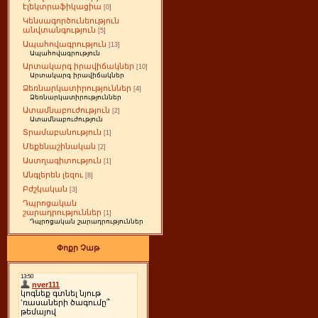
էլեկտրաֆիկացիա
[0]
Կենսագործունեություն
անվտանգություն
[5]
Ապահովագրություն
[13]
Ապահովագրություն
Արտակարգ իրավիճակներ
[10]
Արտակարգ իրավիճակներ
Ձեռնարկատիրություններ
[4]
Ձեռնարկատիրություններ
Ատամնաբուժություն
[2]
Ատամնաբուժություն
Տրամաբանություն
[1]
Մեքենաշինական
[2]
Աստղագիտություն
[1]
Անգլերեն լեզու
[8]
Բժշկական
[3]
Դպրոցական
շարադրություններ
[1]
Դպրոցական շարադրություններ
Փոքր Չաթ