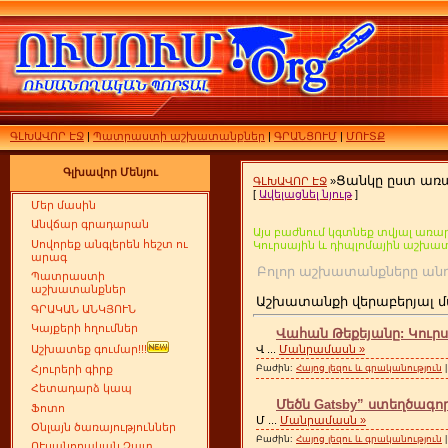
ԳԼԽԱՎՈՐ ԷՋ
|
Պատրաստի աշխատանքներ
|
ԳՐԱՆՑՈՒՄ
|
ՄՈՒՏՔ
Գլխավոր Մենյու
Ցանկը ըստ առ
ԳԼԽԱՎՈՐ ԷՋ
»
[
Ավելացնել նյութ
]
Մեր մասին
Անվճար գրադարան
Այս բաժնում կգտնեք տվյալ առար
Սովորեք անգլերեն հեշտ ու
Կուրսային և դիպլոմային աշխա
արագ
Բոլոր աշխատանքները
Պատրաստի
աշխատանքներ
Աշխատանքի վերաբերյալ մ
ԳՐԱԿԱՆ ԱՆԿՅՈՒՆ
Կայքերի հղումներ
Վահան Թեքեյանը: Կուր
Վ
...
Մանրամասն »
Աշխատեք գումար!!!
Բաժին:
Հայոց լեզու և գրականություն
|
Հյուրերի գիրք
Հետադարձ կապ
Մեծն Gatsby” ստեղծագոր
Ֆոտո
Մ
...
Մանրամասն »
Օնլայն ծառայություններ
Բաժին:
Հայոց լեզու և գրականություն
|
ՈՒսանողական Չատ