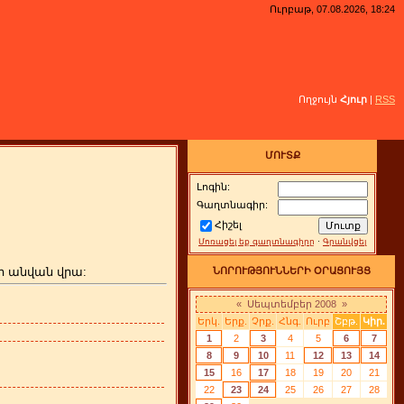
Ուրբաթ, 07.08.2026, 18:24
Ողջույն
Հյուր
|
RSS
ՄՈՒՏՔ
Լոգին:
Գաղտնագիր:
Հիշել
Մոռացել եք գաղտնագիրը
·
Գրանվցել
ի անվան վրա:
ՆՈՐՈՒԹՅՈՒՆՆԵՐԻ ՕՐԱՑՈՒՅՑ
«
Սեպտեմբեր 2008
»
Երկ.
Երք.
Չրք.
Հնգ.
Ուրբ
Շբթ.
Կիր.
1
2
3
4
5
6
7
8
9
10
11
12
13
14
15
16
17
18
19
20
21
22
23
24
25
26
27
28