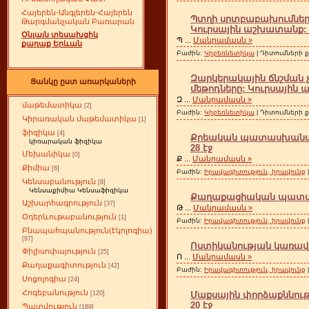
Հայերեն-Անգլերեն-Հայերեն
Պտղի սրտբաբախումների
Թարգմանչական Բառարան
Կուրսային աշխատանք: 
Օնլայն տեսախցիկ
Պ
...
Մանրամասն »
քաղաք Երևան
Բաժին:
Կիբեռնետիկա
| Դիտումների ք
Զարկերակային ճնշման
Ցանկը ըստ առարկաների
մեթոդները: Կուրսային 
Զ
...
Մանրամասն »
մաթեմատիկա
[2]
Բաժին:
Կիբեռնետիկա
| Դիտումների ք
Կիրառական մաթեմատիկա
[1]
ֆիզիկա
[4]
Քրեական պատասխանատվ
կիռարական ֆիզիկա
28 էջ
Մեխանիկա
[0]
Ք
...
Մանրամասն »
Քիմիա
[6]
Բաժին:
Իրավագիտություն, իրավունք
Կենսաբանություն
[8]
Կենսաքիմիա Կենսաֆիզիկա
Քաղաքացիական պատասխ
Աշխարհագրություն
[37]
Թ
...
Մանրամասն »
Օդերևութաբանություն
[1]
Բաժին:
Իրավագիտություն, իրավունք
Բնապահպանություն(էկոլոգիա)
[97]
Ոստիկանության կառավա
Փիլիսոփայություն
[25]
Ո
...
Մանրամասն »
Քաղաքագիտություն
[42]
Բաժին:
Իրավագիտություն, իրավունք
Սոցոլոգիա
[24]
Հոգեբանություն
Մաքսային փորձաքննութ
[120]
20 էջ
Պատմություն
[189]