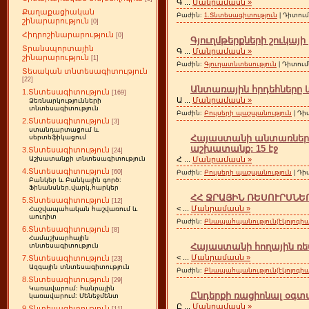
Գ
...
Մանրամասն »
Քաղաքացիական
Բաժին:
1.Տնտեսագիտություն
| Դիտում
շինարարություն
[0]
Հիդրոշինարարություն
[0]
Գյուղմթերքների շուկայ
Տրանսպորտային
Գ
...
Մանրամասն »
շինարարություն
[1]
Բաժին:
Գյուղատնտեսություն
| Դիտում
Տեսական տնտեսագիտություն
[22]
Անտառային հրդեհները 
1.Տնտեսագիտություն
[169]
Ա
...
Մանրամասն »
Ձեռնարկությունների
տնտեսագիտություն
Բաժին:
Բույսերի պաշպանություն
| Դի
2.Տնտեսագիտություն
[3]
ստանդարտացում և
Հայաստանի անտառների 
սերտեֆիկացում
աշխատանք: 15 էջ
3.Տնտեսագիտություն
[24]
Հ
...
Մանրամասն »
Աշխատանքի տնտեսագիտություն
4.Տնտեսագիտություն
[60]
Բաժին:
Բույսերի պաշպանություն
| Դի
Բանկեր և Բանկային գործ:
Ֆինանսներ,վարկ,հարկեր
ՀՀ ՋՐԱՅԻՆ ՌԵՍՈՒՐՍՆԵՐ
5.Տնտեսագիտություն
[12]
<
...
Մանրամասն »
Հաշվապահական հաշվառում և
աուդիտ
Բաժին:
Բնապահպանություն(էկոլոգիա
6.Տնտեսագիտություն
[8]
Համաշխարհային
Հայաստանի հողային ռես
տնտեսագիտություն
<
...
Մանրամասն »
7.Տնտեսագիտություն
[23]
Ազգային տնտեսագիտություն
Բաժին:
Բնապահպանություն(էկոլոգիա
8.Տնտեսագիտություն
[29]
Կառավարում: հանրային
Ընդերքի ռացիոնալ օգտ
կառավարում: Մենեջմենտ
Ը
...
Մանրամասն »
9.Տնտեսագիտություն