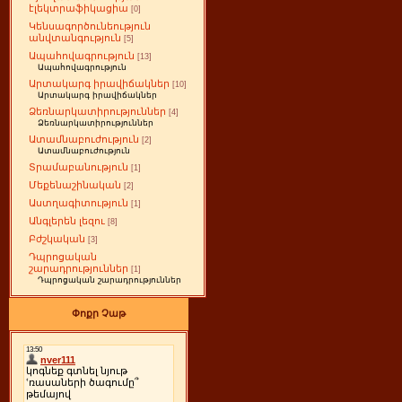
էլեկտրաֆիկացիա
[0]
Կենսագործունեություն
անվտանգություն
[5]
Ապահովագրություն
[13]
Ապահովագրություն
Արտակարգ իրավիճակներ
[10]
Արտակարգ իրավիճակներ
Ձեռնարկատիրություններ
[4]
Ձեռնարկատիրություններ
Ատամնաբուժություն
[2]
Ատամնաբուժություն
Տրամաբանություն
[1]
Մեքենաշինական
[2]
Աստղագիտություն
[1]
Անգլերեն լեզու
[8]
Բժշկական
[3]
Դպրոցական
շարադրություններ
[1]
Դպրոցական շարադրություններ
Փոքր Չաթ