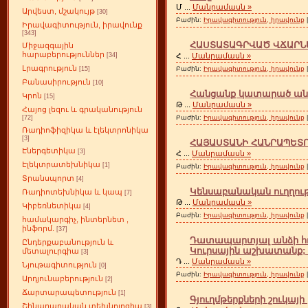
Մ
...
Մանրամասն »
Արվեստ, մշակույթ
[30]
Բաժին:
Իրավագիտություն, իրավունք
Իրավագիտություն, իրավունք
[343]
ՀԱՍՏԱՏԱԳՐՎԱԾ ՎՃԱՐՆԵ
Միջազգային
հարաբերություններ
Հ
...
Մանրամասն »
[34]
Լրագրություն
Բաժին:
Իրավագիտություն, իրավունք
[15]
Բանասիրություն
[10]
Հանցանք կատարած անձա
Կրոն
[15]
Թ
...
Մանրամասն »
Հայոց լեզու և գրականություն
Բաժին:
Իրավագիտություն, իրավունք
[72]
Ռադիոֆիզիկա և էլեկտրոնիկա
[3]
ՀԱՅԱՍՏԱՆԻ ՀԱՆՐԱՊԵՏՈՒ
Էներգետիկա
[3]
Հ
...
Մանրամասն »
Էլեկտրատեխնիկա
[1]
Բաժին:
Իրավագիտություն, իրավունք
Տրանսպորտ
[4]
Կենսաբանական ուղղութ
Ռադիոտեխնիկա և կապ
[7]
Թ
...
Մանրամասն »
Կիբեռնետիկա
[4]
Բաժին:
Իրավագիտություն, իրավունք
համակարգիչ, ինտերնետ ,
ինֆորմ.
[37]
Դատապարտյալ անձի հո
Ընդերքաբանություն և
Կուրսային աշխատանք; 2
մետալուրգիա
[3]
Դ
...
Մանրամասն »
Նյութագիտություն
[0]
Բաժին:
Իրավագիտություն, իրավունք
Արդյունաբերություն
[2]
Ճարտարապետություն
[1]
Գյուղմթերքների շուկայ
Շինարարական տեխնոլոգիա
[3]