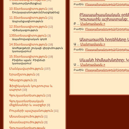
[11]
Առևտուր(կոմերցիա)
Բաժին:
Բնապահպանություն(էկոլոգիա
10.Տնտեսագիտություն
[44]
Շուկայաբանություն(Մարքեթինգ)
Բնապահպանական օրենսդ
11.Տնտեսագիտություն
[21]
Կուրսային աշխատանք: 1
Ապրանքագիտություն
Բ
...
Մանրամասն »
12.Տնտեսագիտություն
[12]
Բաժին:
Բնապահպանություն(էկոլոգիա
Վիճակագրություն
13Տնտեսագիտություն
[3]
Անտառային հրդեհները 
Ապահովագրական գործ
Ա
...
Մանրամասն »
14.Տնտեսագիտություն
[16]
Առժեթղթերի շուկայի վերլուծություն
Բաժին:
Բնապահպանություն(էկոլոգիա
կառավարում
15.Տնտեսագիտություն
[19]
Սևանի հիմնախնդիրը: Կ
Բիզնես պլան: Բիզնեսի
կառավարում
Ս
...
Մանրամասն »
Մանկավարժություն
[157]
Բաժին:
Բնապահպանություն(էկոլոգիա
Երաժշտություն
[4]
Գծագրություն
[0]
Ֆիզիկական կուլտուրա և
սպորտ
[10]
Գյուղատնտեսություն
[10]
Գյուղատնտեսական
մեքենաներ և սարքեր
[0]
Բույսերի պաշպանություն
[11]
Անասնաբուծություն
[1]
Անասնաբուժություն
[0]
Գյուղատնտեսության