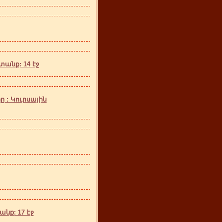
անք: 14 էջ
 : Կուրսային
նք: 17 էջ