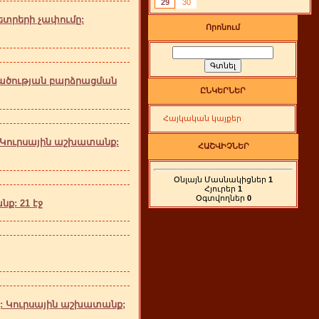
29
30
ետրերի չափումը:
Որոնում
ածության բարձրացման
ԸՆԿԵՐՆԵՐ
Հայկական կայքեր
 Կուրսային աշխատանք:
ՀԱՇՎԻՉՆԵՐ
Օնլայն Մասնակիցներ
1
Հյուրեր
1
Օգտվողներ
0
: 21 էջ
: Կուրսային աշխատանք;