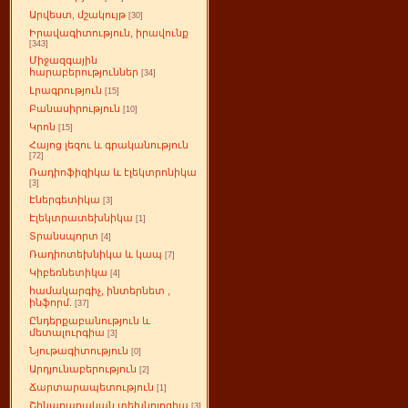
Արվեստ, մշակույթ
[30]
Իրավագիտություն, իրավունք
[343]
Միջազգային
հարաբերություններ
[34]
Լրագրություն
[15]
Բանասիրություն
[10]
Կրոն
[15]
Հայոց լեզու և գրականություն
[72]
Ռադիոֆիզիկա և էլեկտրոնիկա
[3]
Էներգետիկա
[3]
Էլեկտրատեխնիկա
[1]
Տրանսպորտ
[4]
Ռադիոտեխնիկա և կապ
[7]
Կիբեռնետիկա
[4]
համակարգիչ, ինտերնետ ,
ինֆորմ.
[37]
Ընդերքաբանություն և
մետալուրգիա
[3]
Նյութագիտություն
[0]
Արդյունաբերություն
[2]
Ճարտարապետություն
[1]
Շինարարական տեխնոլոգիա
[3]