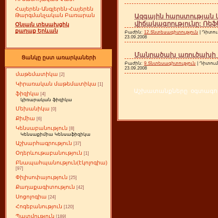
Հայերեն-Անգլերեն-Հայերեն
Թարգմանչական Բառարան
Ազգային հարստության 
վիճակագրությունը: Ռեֆ
Օնլայն տեսախցիկ
քաղաք Երևան
Բաժին:
12.Տնտեսագիտություն
| Դիտու
23.09.2008
Մանրածախ առուծախի պ
Ցանկը ըստ առարկաների
Բաժին:
9.Տնտեսագիտություն
| Դիտում
23.09.2008
մաթեմատիկա
[2]
Կիրառական մաթեմատիկա
[1]
Աշխատանքները օգտագործ
ֆիզիկա
[4]
կիռարական ֆիզիկա
Մեխանիկա
[0]
Քիմիա
[6]
Կենսաբանություն
[8]
Կենսաքիմիա Կենսաֆիզիկա
Աշխարհագրություն
[37]
Օդերևութաբանություն
[1]
Բնապահպանություն(էկոլոգիա)
[97]
Փիլիսոփայություն
[25]
Քաղաքագիտություն
[42]
Սոցոլոգիա
[24]
Հոգեբանություն
[120]
Պատմություն
[189]