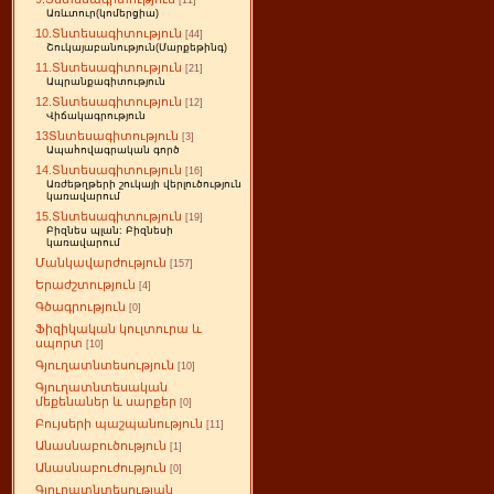
[11]
Առևտուր(կոմերցիա)
10.Տնտեսագիտություն
[44]
Շուկայաբանություն(Մարքեթինգ)
11.Տնտեսագիտություն
[21]
Ապրանքագիտություն
12.Տնտեսագիտություն
[12]
Վիճակագրություն
13Տնտեսագիտություն
[3]
Ապահովագրական գործ
14.Տնտեսագիտություն
[16]
Առժեթղթերի շուկայի վերլուծություն
կառավարում
15.Տնտեսագիտություն
[19]
Բիզնես պլան: Բիզնեսի
կառավարում
Մանկավարժություն
[157]
Երաժշտություն
[4]
Գծագրություն
[0]
Ֆիզիկական կուլտուրա և
սպորտ
[10]
Գյուղատնտեսություն
[10]
Գյուղատնտեսական
մեքենաներ և սարքեր
[0]
Բույսերի պաշպանություն
[11]
Անասնաբուծություն
[1]
Անասնաբուժություն
[0]
Գյուղատնտեսության