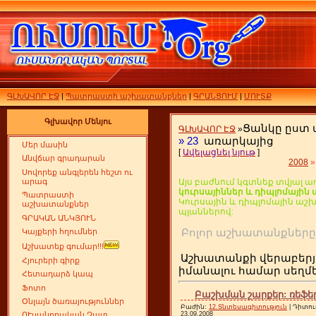
ԳԼԽԱՎՈՐ ԷՋ
|
Պատրաստի աշխատանքներ
|
ԳՐԱՆՑՈՒՄ
|
ՄՈՒՏՔ
Գլխավոր Մենյու
Ցանկը ըստ
ԳԼԽԱՎՈՐ ԷՋ
»
»
23
առարկայից
Մեր մասին
[
Ավելացնել նյութ
]
Անվճար գրադարան
2008
»
Սովորեք անգլերեն հեշտ ու
արագ
Այս բաժնում կգտնեք տվյալ ա
կուրսայիններ և դիպլոմայի
Պատրաստի
Կուրսային և դիպլոմային ա
աշխատանքներ
պլաններով:
ԳՐԱԿԱՆ ԱՆԿՅՈՒՆ
Բոլոր աշխատանքն
Կայքերի հղումներ
Աշխատեք գումար!!!
Աշխատանքի վերաբերյ
Հյուրերի գիրք
իմանալու համար սեղ
Հետադարձ կապ
Ֆոտո
Բաշխման շարքեր: ռեֆեր
Օնլայն ծառայություններ
Բաժին:
12.Տնտեսագիտություն
| Դիտու
23.09.2008
ՈՒսանողական Չատ