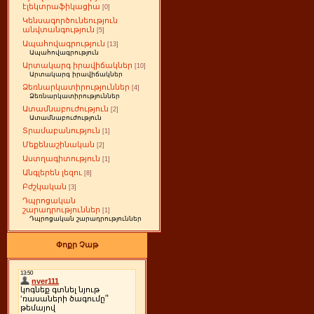
էլեկտրաֆիկացիա
[0]
Կենսագործունեություն
անվտանգություն
[5]
Ապահովագրություն
[13]
Ապահովագրություն
Արտակարգ իրավիճակներ
[10]
Արտակարգ իրավիճակներ
Ձեռնարկատիրություններ
[4]
Ձեռնարկատիրություններ
Ատամնաբուժություն
[2]
Ատամնաբուժություն
Տրամաբանություն
[1]
Մեքենաշինական
[2]
Աստղագիտություն
[1]
Անգլերեն լեզու
[8]
Բժշկական
[3]
Դպրոցական
շարադրություններ
[1]
Դպրոցական շարադրություններ
Փոքր Չաթ