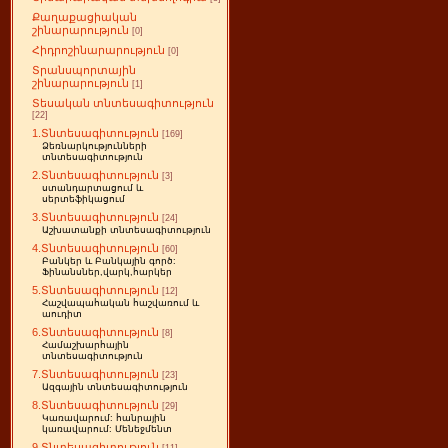
Քաղաքացիական
շինարարություն
[0]
Հիդրոշինարարություն
[0]
Տրանսպորտային
շինարարություն
[1]
Տեսական տնտեսագիտություն
[22]
1.Տնտեսագիտություն
[169]
Ձեռնարկությունների
տնտեսագիտություն
2.Տնտեսագիտություն
[3]
ստանդարտացում և
սերտեֆիկացում
3.Տնտեսագիտություն
[24]
Աշխատանքի տնտեսագիտություն
4.Տնտեսագիտություն
[60]
Բանկեր և Բանկային գործ:
Ֆինանսներ,վարկ,հարկեր
5.Տնտեսագիտություն
[12]
Հաշվապահական հաշվառում և
աուդիտ
6.Տնտեսագիտություն
[8]
Համաշխարհային
տնտեսագիտություն
7.Տնտեսագիտություն
[23]
Ազգային տնտեսագիտություն
8.Տնտեսագիտություն
[29]
Կառավարում: հանրային
կառավարում: Մենեջմենտ
9.Տնտեսագիտություն