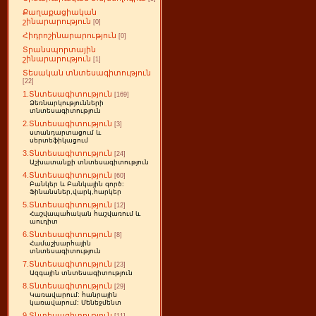
Քաղաքացիական
շինարարություն
[0]
Հիդրոշինարարություն
[0]
Տրանսպորտային
շինարարություն
[1]
Տեսական տնտեսագիտություն
[22]
1.Տնտեսագիտություն
[169]
Ձեռնարկությունների
տնտեսագիտություն
2.Տնտեսագիտություն
[3]
ստանդարտացում և
սերտեֆիկացում
3.Տնտեսագիտություն
[24]
Աշխատանքի տնտեսագիտություն
4.Տնտեսագիտություն
[60]
Բանկեր և Բանկային գործ:
Ֆինանսներ,վարկ,հարկեր
5.Տնտեսագիտություն
[12]
Հաշվապահական հաշվառում և
աուդիտ
6.Տնտեսագիտություն
[8]
Համաշխարհային
տնտեսագիտություն
7.Տնտեսագիտություն
[23]
Ազգային տնտեսագիտություն
8.Տնտեսագիտություն
[29]
Կառավարում: հանրային
կառավարում: Մենեջմենտ
9.Տնտեսագիտություն