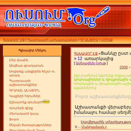
ԳԼԽԱՎՈՐ ԷՋ
|
Պատրաստի աշխատանքներ
|
ԳՐԱՆՑՈՒՄ
|
ՄՈՒՏՔ
Գլխավոր Մենյու
Ցանկը ըստ
ԳԼԽԱՎՈՐ ԷՋ
»
»
12
առարկայից
Մեր մասին
[
Ավելացնել նյութ
]
Անվճար գրադարան
2008
»
Սովորեք անգլերեն հեշտ ու
արագ
Այս բաժնում կգտնեք տվյալ ա
կուրսայիններ և դիպլոմայի
Պատրաստի
Կուրսային և դիպլոմային ա
աշխատանքներ
պլաններով:
ԳՐԱԿԱՆ ԱՆԿՅՈՒՆ
Բոլոր աշխատանքն
Կայքերի հղումներ
Աշխատեք գումար!!!
Աշխատանքի վերաբերյ
Հյուրերի գիրք
իմանալու համար սեղ
Հետադարձ կապ
Ֆոտո
Ստվերային տնտեսությու
Օնլայն ծառայություններ
Ս
...
Մանրամասն »
ՈՒսանողական Չատ