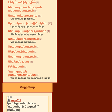
էլեկտրաֆիկացիա
[0]
Կենսագործունեություն
անվտանգություն
[5]
Ապահովագրություն
[13]
Ապահովագրություն
Արտակարգ իրավիճակներ
[10]
Արտակարգ իրավիճակներ
Ձեռնարկատիրություններ
[4]
Ձեռնարկատիրություններ
Ատամնաբուժություն
[2]
Ատամնաբուժություն
Տրամաբանություն
[1]
Մեքենաշինական
[2]
Աստղագիտություն
[1]
Անգլերեն լեզու
[8]
Բժշկական
[3]
Դպրոցական
շարադրություններ
[1]
Դպրոցական շարադրություններ
Փոքր Չաթ