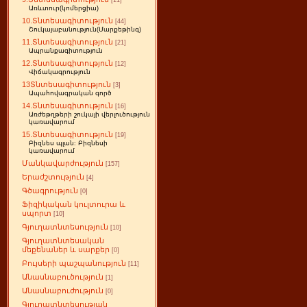
[11]
Առևտուր(կոմերցիա)
10.Տնտեսագիտություն
[44]
Շուկայաբանություն(Մարքեթինգ)
11.Տնտեսագիտություն
[21]
Ապրանքագիտություն
12.Տնտեսագիտություն
[12]
Վիճակագրություն
13Տնտեսագիտություն
[3]
Ապահովագրական գործ
14.Տնտեսագիտություն
[16]
Առժեթղթերի շուկայի վերլուծություն
կառավարում
15.Տնտեսագիտություն
[19]
Բիզնես պլան: Բիզնեսի
կառավարում
Մանկավարժություն
[157]
Երաժշտություն
[4]
Գծագրություն
[0]
Ֆիզիկական կուլտուրա և
սպորտ
[10]
Գյուղատնտեսություն
[10]
Գյուղատնտեսական
մեքենաներ և սարքեր
[0]
Բույսերի պաշպանություն
[11]
Անասնաբուծություն
[1]
Անասնաբուժություն
[0]
Գյուղատնտեսության