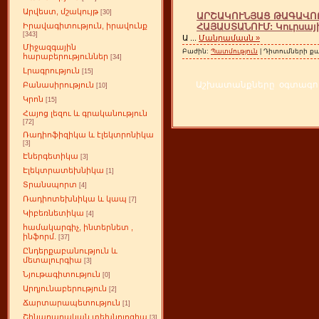
Արվեստ, մշակույթ
[30]
ԱՐՇԱԿՈՒՆՅԱՑ ԹԱԳԱՎՈ
ՀԱՅԱՍՏԱՆՈՒՄ: Կուրսայ
Իրավագիտություն, իրավունք
[343]
Ա
...
Մանրամասն »
Միջազգային
Բաժին:
Պատմություն
| Դիտումների քա
հարաբերություններ
[34]
Լրագրություն
[15]
Աշխատանքները օգտագործ
Բանասիրություն
[10]
Կրոն
[15]
Հայոց լեզու և գրականություն
[72]
Ռադիոֆիզիկա և էլեկտրոնիկա
[3]
Էներգետիկա
[3]
Էլեկտրատեխնիկա
[1]
Տրանսպորտ
[4]
Ռադիոտեխնիկա և կապ
[7]
Կիբեռնետիկա
[4]
համակարգիչ, ինտերնետ ,
ինֆորմ.
[37]
Ընդերքաբանություն և
մետալուրգիա
[3]
Նյութագիտություն
[0]
Արդյունաբերություն
[2]
Ճարտարապետություն
[1]
Շինարարական տեխնոլոգիա
[3]