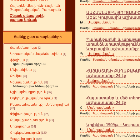
Բաժին:
Տեսական տնտեսագիտություն
Հայերեն-Անգլերեն-Հայերեն
Թարգմանչական Բառարան
ՍԱՀՄԱՆԱՅԻՆ ՑՈՒՑԱՆԻՇ
Օնլայն տեսախցիկ
ՄԵՋ: Կուրսային աշխատա
քաղաք Երևան
Թ
...
Մանրամասն »
Բաժին:
Տեսական տնտեսագիտություն
Ցանկը ըստ առարկաների
Պահանջարկի և առաջար
առանձնահատկություններ
մաթեմատիկա
[2]
Կուրսային աշխատանք: 2
Պ
...
Մանրամասն »
Կիրառական մաթեմատիկա
[1]
Բաժին:
Տեսական տնտեսագիտություն
ֆիզիկա
[4]
կիռարական ֆիզիկա
Մեխանիկա
[0]
ՀԱՅԱՍՏԱՆԻ ՔԱՂԱՔԱԿԱՆ Վ
աշխատանք: 24 էջ
Քիմիա
[6]
<
...
Մանրամասն »
Կենսաբանություն
[8]
Կենսաքիմիա Կենսաֆիզիկա
Բաժին:
Պատմություն
| Դիտումների քան
Աշխարհագրություն
[37]
Հայաստանը և մեծ տերութ
Օդերևութաբանություն
[1]
աշխատանք: 24 էջ
Բնապահպանություն(էկոլոգիա)
Հ
...
Մանրամասն »
[97]
Բաժին:
Պատմություն
| Դիտումների քա
Փիլիսոփայություն
[25]
Քաղաքագիտություն
[42]
Կիլիկիա 1909թ. : Կուրս
Սոցոլոգիա
[24]
Կ
...
Մանրամասն »
Հոգեբանություն
[120]
Բաժին:
Պատմություն
| Դիտումների քա
Պատմություն
[189]