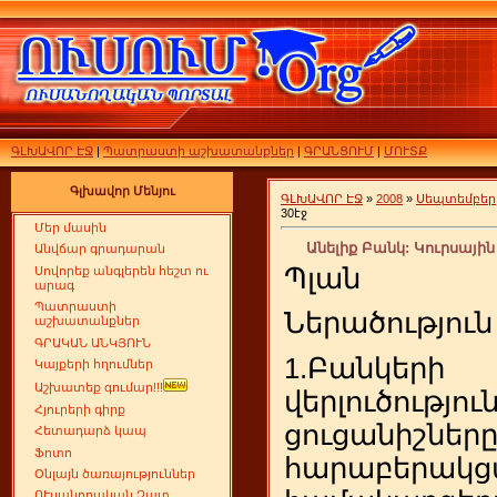
ԳԼԽԱՎՈՐ ԷՋ
|
Պատրաստի աշխատանքներ
|
ԳՐԱՆՑՈՒՄ
|
ՄՈՒՏՔ
Գլխավոր Մենյու
ԳԼԽԱՎՈՐ ԷՋ
»
2008
»
Սեպտեմբեր
30էջ
Մեր մասին
Անելիք Բանկ: Կուրսայի
Անվճար գրադարան
Պլան
Սովորեք անգլերեն հեշտ ու
արագ
Պատրաստի
Ներածություն
աշխատանքներ
ԳՐԱԿԱՆ ԱՆԿՅՈՒՆ
1.Բանկերի
Կայքերի հղումներ
Աշխատեք գումար!!!
վերլուծությ
Հյուրերի գիրք
ցուցանիշն
Հետադարձ կապ
Ֆոտո
հարաբերակց
Օնլայն ծառայություններ
ՈՒսանողական Չատ