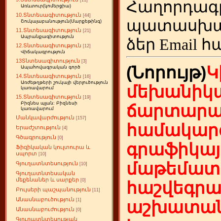
[11]
Հաղորդագ
Առևտուր(կոմերցիա)
10.Տնտեսագիտություն
[44]
պատասխա
Շուկայաբանություն(Մարքեթինգ)
11.Տնտեսագիտություն
[21]
Ապրանքագիտություն
ձեր
Email հ
12.Տնտեսագիտություն
[12]
Վիճակագրություն
13Տնտեսագիտություն
[3]
(Նորույթ)
Կ
Ապահովագրական գործ
14.Տնտեսագիտություն
[16]
Առժեթղթերի շուկայի վերլուծություն
մեխանիկա
կառավարում
15.Տնտեսագիտություն
[19]
Բիզնես պլան: Բիզնեսի
ճարտարա
կառավարում
Մանկավարժություն
[157]
համակարգ
Երաժշտություն
[4]
Գծագրություն
[0]
գրաֆիկայ
Ֆիզիկական կուլտուրա և
սպորտ
[10]
մաթեմատի
Գյուղատնտեսություն
[10]
Գյուղատնտեսական
մեքենաներ և սարքեր
[0]
հաշվեգր
Բույսերի պաշպանություն
[11]
Անասնաբուծություն
[1]
աշխատան
Անասնաբուժություն
[0]
Գյուղատնտեսության