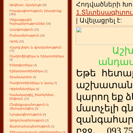
Հոդվածների Խո
Արվեստ, մշակույթ
[30]
1.Տնտեսագիտու
Իրավագիտություն, իրավունք
[343]
| Ավելացրել է:
Միջազգային
հարաբերություններ
[34]
Լրագրություն
[15]
Բանասիրություն
[10]
Կրոն
[15]
Աշ
Հայոց լեզու և գրականություն
[72]
Ռադիոֆիզիկա և էլեկտրոնիկա
անդամ
[3]
Էներգետիկա
[3]
Եթե
ետա
հ
Էլեկտրատեխնիկա
[1]
Տրանսպորտ
[4]
աշխատանք
Ռադիոտեխնիկա և կապ
[7]
Կիբեռնետիկա
[4]
կարող եք ձ
համակարգիչ, ինտերնետ ,
ինֆորմ.
[37]
Ընդերքաբանություն և
մատչելի գ
մետալուրգիա
[3]
Նյութագիտություն
[0]
զանգահար
Արդյունաբերություն
[2]
Ճարտարապետություն
[1]
բջջ.
093 75
Շինարարական տեխնոլոգիա
[3]