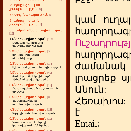
Քաղաքացիական
շինարարություն
[0]
Հիդրոշինարարություն
[0]
կամ
ուղա
Տրանսպորտային
շինարարություն
[1]
հաղորդագր
Տեսական տնտեսագիտություն
[22]
1.Տնտեսագիտություն
Ուշադրությ
[169]
Ձեռնարկությունների
տնտեսագիտություն
հաղորդագր
2.Տնտեսագիտություն
[3]
ստանդարտացում և
սերտեֆիկացում
ժամանակ
3.Տնտեսագիտություն
[24]
Աշխատանքի տնտեսագիտություն
4.Տնտեսագիտություն
[60]
լրացրեք
ս
Բանկեր և Բանկային գործ:
Ֆինանսներ,վարկ,հարկեր
5.Տնտեսագիտություն
[12]
Անուն:
Հաշվապահական հաշվառում և
աուդիտ
6.Տնտեսագիտություն
[8]
Հեռախոս
Համաշխարհային
տնտեսագիտություն
է
7.Տնտեսագիտություն
[23]
Ազգային տնտեսագիտություն
8.Տնտեսագիտություն
[29]
Emai
Կառավարում: հանրային
կառավարում: Մենեջմենտ
9.Տնտեսագիտություն