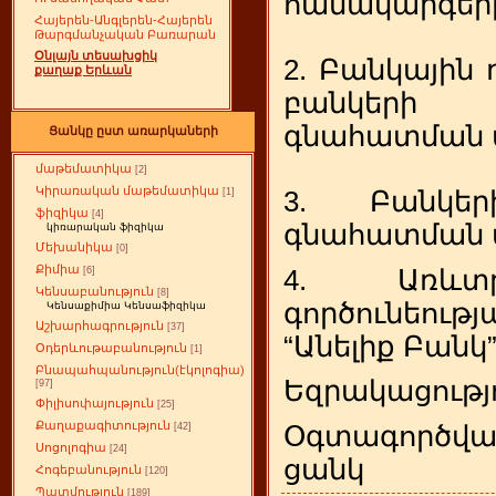
համակարգեր
Հայերեն-Անգլերեն-Հայերեն
Թարգմանչական Բառարան
Օնլայն տեսախցիկ
2. Բանկային 
քաղաք Երևան
բանկերի •
գնահատման 
Ցանկը ըստ առարկաների
մաթեմատիկա
[2]
Կիրառական մաթեմատիկա
3. Բանկերի
[1]
ֆիզիկա
[4]
գնահատման 
կիռարական ֆիզիկա
Մեխանիկա
[0]
Քիմիա
4. Առևտր
[6]
Կենսաբանություն
[8]
գործունեու
Կենսաքիմիա Կենսաֆիզիկա
Աշխարհագրություն
[37]
“Անելիք Բանկ
Օդերևութաբանություն
[1]
Բնապահպանություն(էկոլոգիա)
Եզրակացությ
[97]
Փիլիսոփայություն
[25]
Քաղաքագիտություն
Օգտագործվ
[42]
Սոցոլոգիա
[24]
ցանկ
Հոգեբանություն
[120]
Պատմություն
[189]