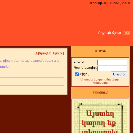
Ուրբաթ, 07.08.2026, 20:58
Ողջույն
Հյուր
|
RSS
ՄՈՒՏՔ
[
Ավելացնել նյութ
]
, դիպլոմային
աշխատանքներ և Էլ-
Լոգին:
այստեղ
Գաղտնագիր:
Հիշել
Մոռացել եք գաղտնագիրը
·
Գրանվցել
Որոնում