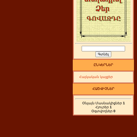
ԸՆԿԵՐՆԵՐ
Հայկական կայքեր
ՀԱՇՎԻՉՆԵՐ
Օնլայն Մասնակիցներ
1
Հյուրեր
1
Օգտվողներ
0