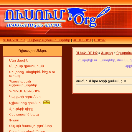
ԳԼԽԱՎՈՐ ԷՋ
|
Անվճար աշխատանքներ
|
ԳՐԱՆՑՈՒՄ
|
ՄՈՒՏՔ
Գլխավոր Մենյու
ԳԼԽԱՎՈՐ ԷՋ
»
Ֆայլեր
»
Դիպլոմ
Հարգելի ուսանողներ, մասնագ
Մեր մասին
Գրք
Անվճար գրադարան
Սովորեք անգլերեն հեշտ ու
արագ
Բաժնում նյութերի քանակը:
0
Պատրաստի
աշխատանքներ
ԳՐԱԿԱՆ ԱՆԿՅՈՒՆ
Կայքերի հղումներ
Աշխատեք գումար!!!
Հյուրերի գիրք
Հետադարձ կապ
Ֆոտո
Օնլայն ծառայություններ
ՈՒսանողական Չատ