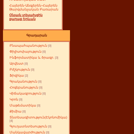
Հայերեն-Անգլերեն-Հայերեն
Թարգմանչական Բառարան
Օնլայն տեսախցիկ
քաղաք Երևան
Գրադարան
Բնապահպանություն
[0]
Փիլիսոփայություն
[0]
Ինֆորմատիկա և ծրագր.
[3]
Արվեստ
[0]
Բժշկություն
[0]
Ֆիզիկա
[2]
Գրականություն
[0]
Հոգեբանություն
[0]
Վիճակագրություն
[0]
Կրոն
[0]
Մաթեմատիկա
[0]
Քիմիա
[0]
Տնտեսագիտություն(Էկոնոմիկա)
[4]
Գյուղատնտեսություն
[0]
Մանկավարժություն
[0]