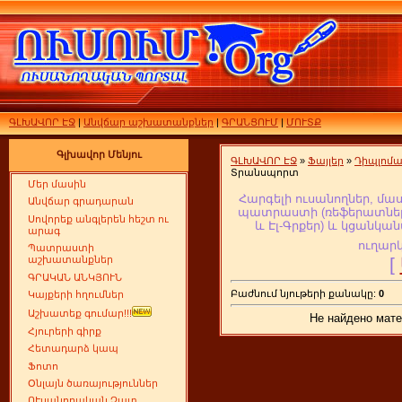
ԳԼԽԱՎՈՐ ԷՋ
|
Անվճար աշխատանքներ
|
ԳՐԱՆՑՈՒՄ
|
ՄՈՒՏՔ
Գլխավոր Մենյու
ԳԼԽԱՎՈՐ ԷՋ
»
Ֆայլեր
»
Դիպլոմ
Տրանսպորտ
Մեր մասին
Հարգելի ուսանողներ, մա
Անվճար գրադարան
պատրաստի (ռեֆերատներ,
Սովորեք անգլերեն հեշտ ու
և Էլ-Գրքեր
) և կցանկան
արագ
ուղարկ
Պատրաստի
[
աշխատանքներ
ԳՐԱԿԱՆ ԱՆԿՅՈՒՆ
Բաժնում նյութերի քանակը:
0
Կայքերի հղումներ
Աշխատեք գումար!!!
Не найдено мате
Հյուրերի գիրք
Հետադարձ կապ
Ֆոտո
Օնլայն ծառայություններ
ՈՒսանողական Չատ