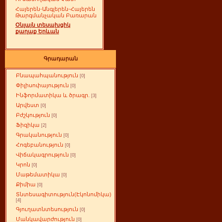
Հայերեն-Անգլերեն-Հայերեն
Թարգմանչական Բառարան
Օնլայն տեսախցիկ
քաղաք Երևան
Գրադարան
Բնապահպանություն
[0]
Փիլիսոփայություն
[0]
Ինֆորմատիկա և ծրագր.
[3]
Արվեստ
[0]
Բժշկություն
[0]
Ֆիզիկա
[2]
Գրականություն
[0]
Հոգեբանություն
[0]
Վիճակագրություն
[0]
Կրոն
[0]
Մաթեմատիկա
[0]
Քիմիա
[0]
Տնտեսագիտություն(Էկոնոմիկա)
[4]
Գյուղատնտեսություն
[0]
Մանկավարժություն
[0]