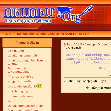
ԳԼԽԱՎՈՐ ԷՋ
|
Անվճար աշխատանքներ
|
ԳՐԱՆՑՈՒՄ
|
ՄՈՒՏՔ
Գլխավոր Մենյու
ԳԼԽԱՎՈՐ ԷՋ
»
Ֆայլեր
»
Դիպլոմ
Բժշկություն
Մեր մասին
Հարգելի ուսանողներ, մա
Անվճար գրադարան
պատրաստի (ռեֆերատներ,
Սովորեք անգլերեն հեշտ ու
և Էլ-Գրքեր
) և կցանկան
արագ
ուղարկ
Պատրաստի
[
աշխատանքներ
ԳՐԱԿԱՆ ԱՆԿՅՈՒՆ
Բաժնում նյութերի քանակը:
0
Կայքերի հղումներ
Աշխատեք գումար!!!
Не найдено мате
Հյուրերի գիրք
Հետադարձ կապ
Ֆոտո
Օնլայն ծառայություններ
ՈՒսանողական Չատ