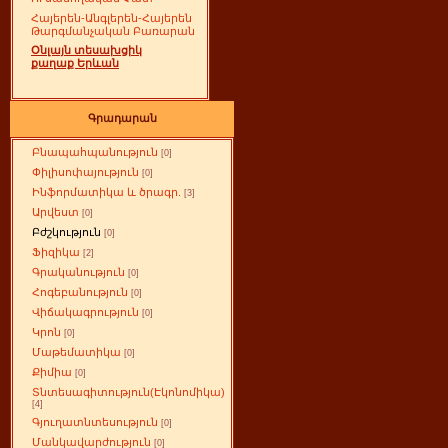
Հայերեն-Անգլերեն-Հայերեն
Թարգմանչական Բառարան
Օնլայն տեսախցիկ
քաղաք Երևան
Գրադարան
Բնապահպանություն
[0]
Փիլիսոփայություն
[0]
Ինֆորմատիկա և ծրագր.
[3]
Արվեստ
[0]
Բժշկություն
[0]
Ֆիզիկա
[2]
Գրականություն
[0]
Հոգեբանություն
[0]
Վիճակագրություն
[0]
Կրոն
[0]
Մաթեմատիկա
[0]
Քիմիա
[0]
Տնտեսագիտություն(Էկոնոմիկա)
[4]
Գյուղատնտեսություն
[0]
Մանկավարժություն
[0]