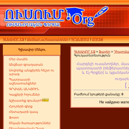
ԳԼԽԱՎՈՐ ԷՋ
|
Անվճար աշխատանքներ
|
ԳՐԱՆՑՈՒՄ
|
ՄՈՒՏՔ
Գլխավոր Մենյու
ԳԼԽԱՎՈՐ ԷՋ
»
Ֆայլեր
»
Դիպլոմ
Գյուղատնտեսություն
Մեր մասին
Հարգելի ուսանողներ, մա
Անվճար գրադարան
պատրաստի (ռեֆերատներ,
Սովորեք անգլերեն հեշտ ու
և Էլ-Գրքեր
) և կցանկան
արագ
ուղարկ
Պատրաստի
[
աշխատանքներ
ԳՐԱԿԱՆ ԱՆԿՅՈՒՆ
Բաժնում նյութերի քանակը:
0
Կայքերի հղումներ
Աշխատեք գումար!!!
Не найдено мате
Հյուրերի գիրք
Հետադարձ կապ
Ֆոտո
Օնլայն ծառայություններ
ՈՒսանողական Չատ