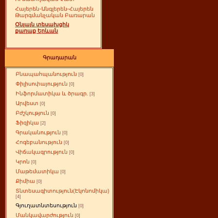
Հայերեն-Անգլերեն-Հայերեն
Թարգմանչական Բառարան
Օնլայն տեսախցիկ
քաղաք Երևան
Գրադարան
Բնապահպանություն
[0]
Փիլիսոփայություն
[0]
Ինֆորմատիկա և ծրագր.
[3]
Արվեստ
[0]
Բժշկություն
[0]
Ֆիզիկա
[2]
Գրականություն
[0]
Հոգեբանություն
[0]
Վիճակագրություն
[0]
Կրոն
[0]
Մաթեմատիկա
[0]
Քիմիա
[0]
Տնտեսագիտություն(Էկոնոմիկա)
[4]
Գյուղատնտեսություն
[0]
Մանկավարժություն
[0]