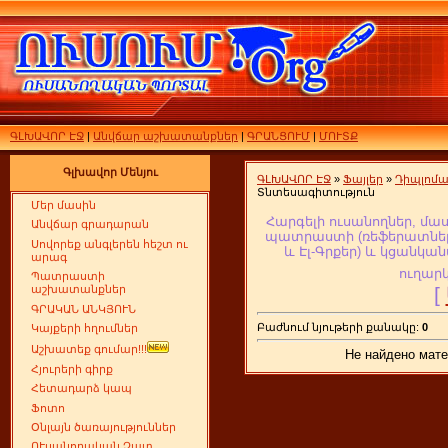
ԳԼԽԱՎՈՐ ԷՋ
|
Անվճար աշխատանքներ
|
ԳՐԱՆՑՈՒՄ
|
ՄՈՒՏՔ
Գլխավոր Մենյու
ԳԼԽԱՎՈՐ ԷՋ
»
Ֆայլեր
»
Դիպլոմ
Տնտեսագիտություն
Մեր մասին
Հարգելի ուսանողներ, մա
Անվճար գրադարան
պատրաստի (ռեֆերատներ,
Սովորեք անգլերեն հեշտ ու
և Էլ-Գրքեր
) և կցանկան
արագ
ուղարկ
Պատրաստի
[
աշխատանքներ
ԳՐԱԿԱՆ ԱՆԿՅՈՒՆ
Բաժնում նյութերի քանակը:
0
Կայքերի հղումներ
Աշխատեք գումար!!!
Не найдено мате
Հյուրերի գիրք
Հետադարձ կապ
Ֆոտո
Օնլայն ծառայություններ
ՈՒսանողական Չատ