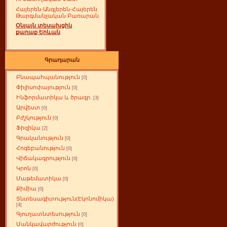
Հայերեն-Անգլերեն-Հայերեն
Թարգմանչական Բառարան
Օնլայն տեսախցիկ
քաղաք Երևան
Գրադարան
Բնապահպանություն
[0]
Փիլիսոփայություն
[0]
Ինֆորմատիկա և ծրագր.
[3]
Արվեստ
[0]
Բժշկություն
[0]
Ֆիզիկա
[2]
Գրականություն
[0]
Հոգեբանություն
[0]
Վիճակագրություն
[0]
Կրոն
[0]
Մաթեմատիկա
[0]
Քիմիա
[0]
Տնտեսագիտություն(Էկոնոմիկա)
[4]
Գյուղատնտեսություն
[0]
Մանկավարժություն
[0]