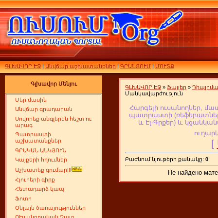
ԳԼԽԱՎՈՐ ԷՋ
|
Անվճար աշխատանքներ
|
ԳՐԱՆՑՈՒՄ
|
ՄՈՒՏՔ
Գլխավոր Մենյու
ԳԼԽԱՎՈՐ ԷՋ
»
Ֆայլեր
»
Դիպլոմ
Մանկավարժություն
Մեր մասին
Հարգելի ուսանողներ, մա
Անվճար գրադարան
պատրաստի (ռեֆերատներ,
Սովորեք անգլերեն հեշտ ու
և Էլ-Գրքեր
) և կցանկան
արագ
ուղարկ
Պատրաստի
[
աշխատանքներ
ԳՐԱԿԱՆ ԱՆԿՅՈՒՆ
Բաժնում նյութերի քանակը:
0
Կայքերի հղումներ
Աշխատեք գումար!!!
Не найдено мате
Հյուրերի գիրք
Հետադարձ կապ
Ֆոտո
Օնլայն ծառայություններ
ՈՒսանողական Չատ