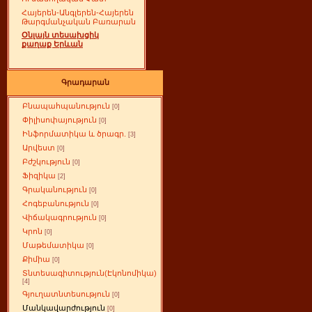
Հայերեն-Անգլերեն-Հայերեն
Թարգմանչական Բառարան
Օնլայն տեսախցիկ
քաղաք Երևան
Գրադարան
Բնապահպանություն
[0]
Փիլիսոփայություն
[0]
Ինֆորմատիկա և ծրագր.
[3]
Արվեստ
[0]
Բժշկություն
[0]
Ֆիզիկա
[2]
Գրականություն
[0]
Հոգեբանություն
[0]
Վիճակագրություն
[0]
Կրոն
[0]
Մաթեմատիկա
[0]
Քիմիա
[0]
Տնտեսագիտություն(Էկոնոմիկա)
[4]
Գյուղատնտեսություն
[0]
Մանկավարժություն
[0]